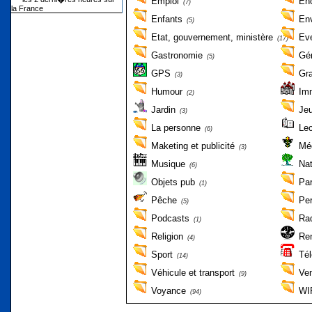
Emploi
En
(7)
Enfants
En
(5)
Etat, gouvernement, ministère
Ev
(17)
Gastronomie
Gé
(5)
GPS
Gra
(3)
Humour
Imm
(2)
Jardin
Jeu
(3)
La personne
Lec
(6)
Maketing et publicité
Mé
(3)
Musique
Nat
(6)
Objets pub
Pa
(1)
Pêche
Pe
(5)
Podcasts
Ra
(1)
Religion
Re
(4)
Sport
Tél
(14)
Véhicule et transport
Ven
(9)
Voyance
WIF
(94)