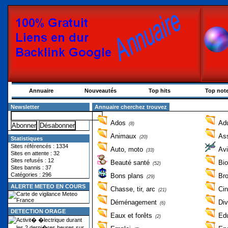
Annuaire
Nouveautés
Top hits
Top not
Newsletter
Annuaire cherchez trouvez
Ados
Adu
(8)
Animaux
Ass
(20)
Statistiques
Sites référencés : 1334
Auto, moto
Avi
(33)
Sites en attente : 32
Sites refusés : 12
Beauté santé
Bio
(52)
Sites bannis : 37
Catégories : 296
Bons plans
Br
(29)
ALERTE METEO EN COURS
Chasse, tir, arc
Ci
(21)
Déménagement
Div
(6)
DETECTION ORAGE
Eaux et forêts
Edu
(2)