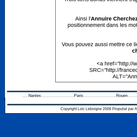
Ainsi l'
Annuire Cherche
positionnement dans les mot
Vous pouvez aussi mettre ce lie
c
<a href="
http:/
SRC="
http://franc
ALT="Annu
.....Nantes...........................Paris...........................Rouen......
Copyright Loic Leborgne 2008 Propulsé par
A